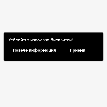
Уебсайтът използва бисквитки!
Повече информация
Приеми
Warning
: file_exists(): open_basedir restriction in
effect. File(action-scheduler-bg_BG.mo) is not
within the allowed path(s):
(/www/wwwroot/amonraenergy.bg/:/tmp/) in
/www/wwwroot/amonraenergy.bg/wp-
content/plugins/wpml-string-