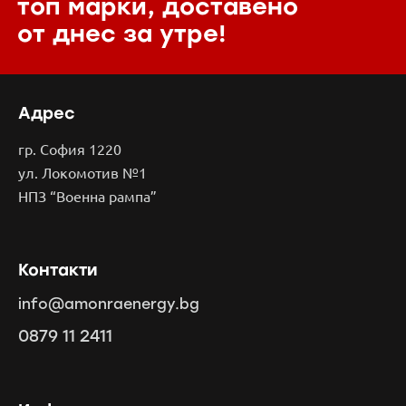
топ марки,
доставено
от днес за утре!
Адрес
гр. София 1220
ул. Локомотив №1
НПЗ “Военна рампа”
Контакти
info@amonraenergy.bg
0879 11 2411