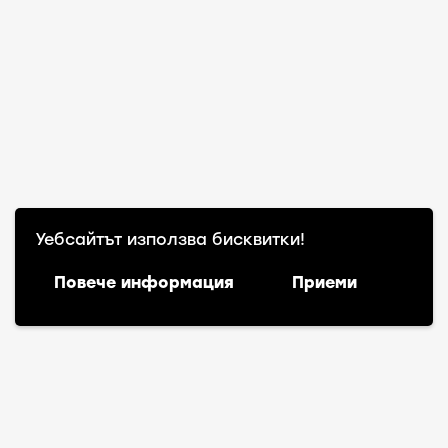
Уебсайтът използва бисквитки!
Повече информация
Приеми
Warning
: file_exists(): open_basedir restriction in
effect. File(action-scheduler-bg_BG.mo) is not
within the allowed path(s):