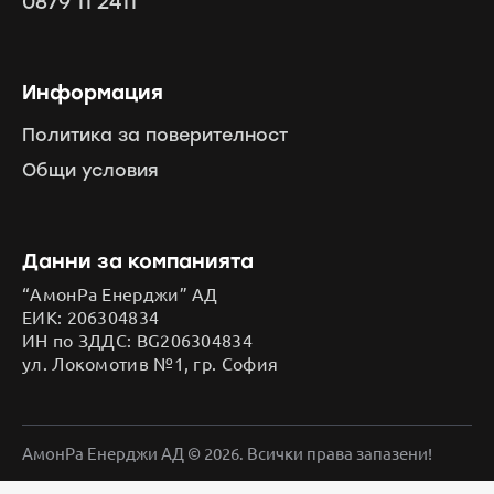
0879 11 2411
Информация
Политика за поверителност
Общи условия
Данни за компанията
“АмонРа Енерджи” АД
ЕИК: 206304834
ИН по ЗДДС: BG206304834
ул. Локомотив №1, гр. София
АмонРа Енерджи АД © 2026. Всички права запазени!