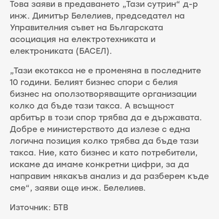
Това заяви в предаването „Тази сутрин“ д-р
инж. Димитър Белелиев, председател на
Управителния съвет на Българската
асоциация на електротехниката и
електрониката (БАСЕЛ).
„Тази екотакса не е променяна в последните
10 години. Белият бизнес спори с белия
бизнес на оползотворяващите организации
колко да бъде тази такса. А всъщност
арбитър в този спор трябва да е държавата.
Добре е министерството да излезе с една
логична позиция колко трябва да бъде тази
такса. Ние, като бизнес и като потребители,
искаме да имаме конкретни цифри, за да
направим някакъв анализ и да разберем къде
сме“, заяви още инж. Белелиев.
Източник: БТВ