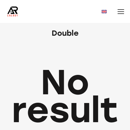
Double
No
result