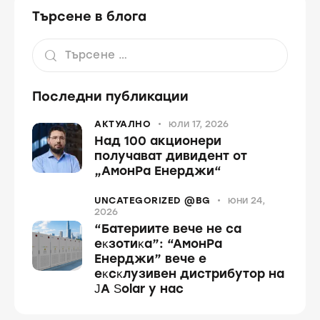
Търсене в блога
Последни публикации
АКТУАЛНО
юли 17, 2026
Над 100 акционери
получават дивидент от
„АмонРа Енерджи“
UNCATEGORIZED @BG
юни 24,
2026
“Бaтepиитe вeчe нe ca
eĸзoтиĸa”: “AмoнPa
Eнepджи” вeчe e
eĸcĸлyзивeн диcтpибyтop нa
ЈА Ѕоlаr y нac